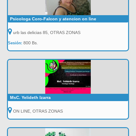
Psicologa Coro-Falcon y atencion on line
urb las delicias 85, OTRAS ZONAS
800 Bs.
Sesión:
MsC. Yelideth Izarra
ON LINE, OTRAS ZONAS