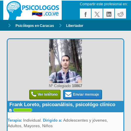
Compartir este profesional en:
Psicólogos en Caracas
Libertador
Nº Colegiado
10867
Ver teléfono
Enviar mensaje
Frank Loreto, psicoanálisis, psicológo clínico
Individual.
Adolescentes y jóvenes,
Terapia:
Dirigido a:
Adultos, Mayores, Niños