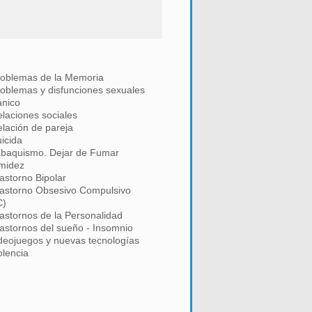
roblemas de la Memoria
oblemas y disfunciones sexuales
ánico
laciones sociales
lación de pareja
icida
abaquismo. Dejar de Fumar
imidez
astorno Bipolar
rastorno Obsesivo Compulsivo
C)
astornos de la Personalidad
astornos del sueño - Insomnio
deojuegos y nuevas tecnologías
olencia