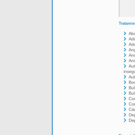
Tratamie
Ab
Adi
Ado
Ang
An
An
Aut
inseg
Aut
Bor
Bul
Bul
Con
Co
Cá
De
De