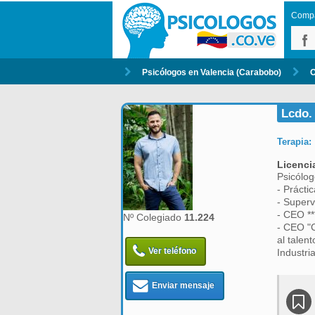
Compar
Psicólogos en Valencia (Carabobo)
Lcdo.
Terapia:
Licenci
Psicólog
- Prácti
- Superv
- CEO **
Nº Colegiado
11.224
- CEO "C
al talen
Ver teléfono
Industri
Enviar mensaje