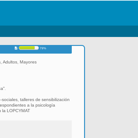
79%
, Adultos, Mayores
a".
ociales, talleres de sensibilización
espondientes a la psicología
con la LOPCYMAT