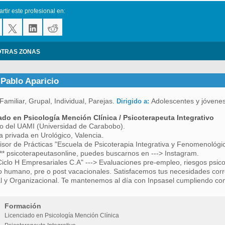
tir este profesional en:
OTRAS ZONAS
 Pablo Aparicio
Familiar, Grupal, Individual, Parejas.
Adolescentes y jóvenes
Dirigido a:
ado en Psicología Mención Clínica / Psicoterapeuta Integrativo
o del UAMI (Universidad de Carabobo).
ca privada en Urológico, Valencia.
isor de Prácticas "Escuela de Psicoterapia Integrativa y Fenomenológic
** psicoterapeutasonline, puedes buscarnos en ---> Instagram.
iclo H Empresariales C.A" ---> Evaluaciones pre-empleo, riesgos psico-s
to humano, pre o post vacacionales. Satisfacemos tus necesidades corr
al y Organizacional. Te mantenemos al día con Inpsasel cumpliendo 
Formación
Licenciado en Psicología Mención Clínica