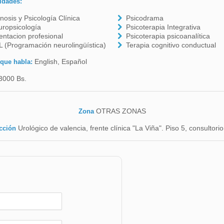
idades:
nosis y Psicología Clínica
Psicodrama
ropsicología
Psicoterapia Integrativa
entacion profesional
Psicoterapia psicoanalítica
 (Programación neurolingüística)
Terapia cognitivo conductual
English, Español
 que habla:
3000 Bs.
OTRAS ZONAS
Zona
Urológico de valencia, frente clínica "La Viña". Piso 5, consultori
cción