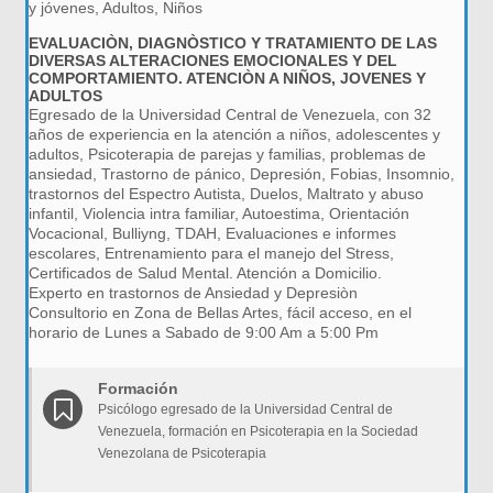
y jóvenes, Adultos, Niños
EVALUACIÒN, DIAGNÒSTICO Y TRATAMIENTO DE LAS
DIVERSAS ALTERACIONES EMOCIONALES Y DEL
COMPORTAMIENTO. ATENCIÒN A NIÑOS, JOVENES Y
ADULTOS
Egresado de la Universidad Central de Venezuela, con 32
años de experiencia en la atención a niños, adolescentes y
adultos, Psicoterapia de parejas y familias, problemas de
ansiedad, Trastorno de pánico, Depresión, Fobias, Insomnio,
trastornos del Espectro Autista, Duelos, Maltrato y abuso
infantil, Violencia intra familiar, Autoestima, Orientación
Vocacional, Bulliyng, TDAH, Evaluaciones e informes
escolares, Entrenamiento para el manejo del Stress,
Certificados de Salud Mental. Atención a Domicilio.
Experto en trastornos de Ansiedad y Depresiòn
Consultorio en Zona de Bellas Artes, fácil acceso, en el
horario de Lunes a Sabado de 9:00 Am a 5:00 Pm
Formación
Psicólogo egresado de la Universidad Central de
Venezuela, formación en Psicoterapia en la Sociedad
Venezolana de Psicoterapia