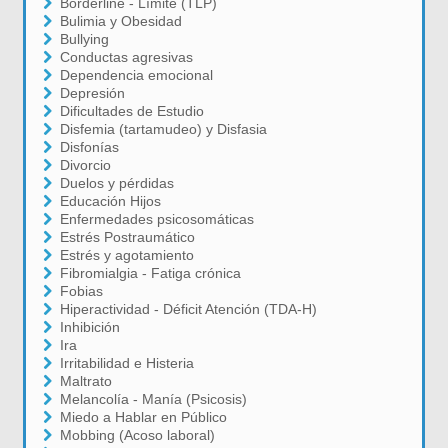
Borderline - Límite (TLP)
Bulimia y Obesidad
Bullying
Conductas agresivas
Dependencia emocional
Depresión
Dificultades de Estudio
Disfemia (tartamudeo) y Disfasia
Disfonías
Divorcio
Duelos y pérdidas
Educación Hijos
Enfermedades psicosomáticas
Estrés Postraumático
Estrés y agotamiento
Fibromialgia - Fatiga crónica
Fobias
Hiperactividad - Déficit Atención (TDA-H)
Inhibición
Ira
Irritabilidad e Histeria
Maltrato
Melancolía - Manía (Psicosis)
Miedo a Hablar en Público
Mobbing (Acoso laboral)