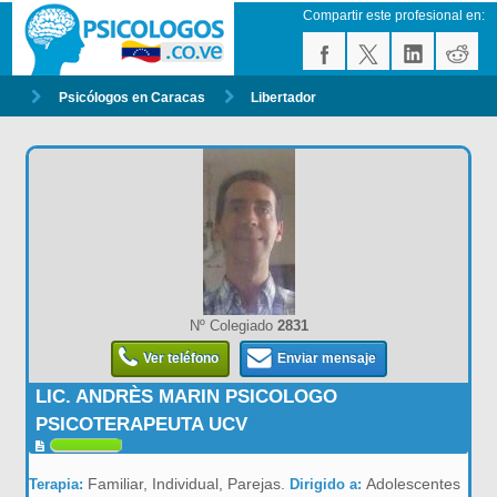
Compartir este profesional en:
Psicólogos en Caracas
Libertador
Nº Colegiado
2831
Ver teléfono
Enviar mensaje
LIC. ANDRÈS MARIN PSICOLOGO
PSICOTERAPEUTA UCV
Familiar, Individual, Parejas.
Adolescentes
Terapia:
Dirigido a: