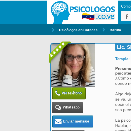
Compar
Psicólogos en Caracas
Baruta
Lic. 
Terapia:
Presenc
psicote
¿Cómo ex
donde n
Ver teléfono
Algo dej
se va, u
decir el
Whatsapp
sea pen
La psico
Enviar mensaje
Hablar, 
desea id