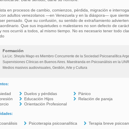
ista en procesos de cambio, comienzos, pérdida, migración e interrogan
con adultos venezolanos —en Venezuela y en la diáspora— que siente
er pensado. Que su confusión, su sentido de extrañamiento advierten 
raordinario. Que sus inquietudes o malestares no son defecto de carácte
 y nos ocurrió a todos, al mismo tiempo. No es necesario tener todo clar
do
Formación
La Lic. Sheyla Mago es Miembro Concurrente de la Sociedad Psicoanalítica Arg
Supervisiones Clínicas en Buenos Aires. Maestranda en Psicoanálisis en la UNR,
Medios masivos audiovisuales, Gestión, Arte y Cultura
ntos:
siedad
Duelos y pérdidas
Pánico
presión
Educación Hijos
Relación de pareja
orcio
Orientación Profesional
idades:
coanálisis
Psicoterapia psicoanalítica
Terapia breve psicoana