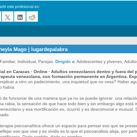
tir este profesional en:
Sheyla Mago | lugardepalabra
Familiar, Individual, Parejas.
Adolescentes y jóvenes, Adult
Dirigido a:
ial en Caracas · Online · Adultos venezolanos dentro y fuera del p
rapeuta venezolana, con formación permanente en Argentina. Esp
plicar a otro un padecimiento, una inquietud que no cesa? Haber agu
o había.
ó de funcionar de una manera que ya no se puede ignorar: una relació
na rabia, la sensación de que hace todo bien y sin embargo algo está 
 venezolano y esa mortificación es, ocurrió y es descomunal e inusual
sado.
terapia psicoanalítica ofrece un espacio para pensar eso que se present
reflejar eso que vive y es vivido es lo que el psicoanálisis aloja, por pa
entificarse. Darle sentido, darle su nombre.