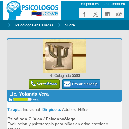
Compartir este profesional en:
Psicólogos en Caracas
Sucre
Nº Colegiado
5593
Ver teléfono
Enviar mensaje
LIc. Yolanda Vera
79%
Individual.
Adultos, Niños
Terapia:
Dirigido a:
Psicólogo Clínico / Psicooncóloga
Evaluación y psicoterapia para niños en edad escolar y