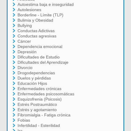
Autoestima baja e inseguridad
Autolesiones
Borderline - Límite (TLP)
Bulimia y Obesidad
Bullying
Conductas Adictivas
Conductas agresivas
Cáncer
Dependencia emocional
Depresión
Dificultades de Estudio
Dificultades del Aprendizaje
Divorcio
Drogodependencias
Duelos y pérdidas
Educación Hijos
Enfermedades crónicas
Enfermedades psicosomáticas
Esquizofrenia (Psicosis)
Estrés Postraumático
Estrés y agotamiento
Fibromialgia - Fatiga crónica
Fobias
Infertilidad - Esterilidad
Ira