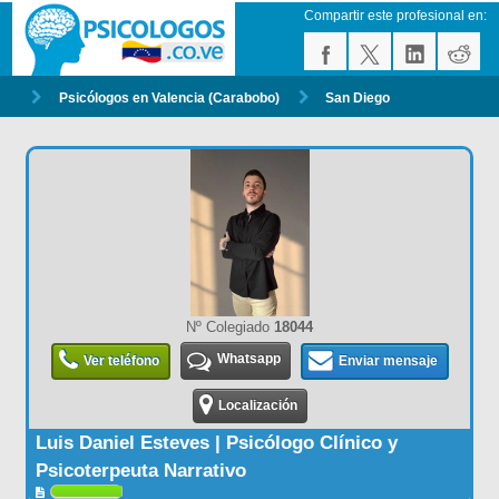
Compartir este profesional en:
Psicólogos en Valencia (Carabobo)
San Diego
Nº Colegiado
18044
Whatsapp
Ver teléfono
Enviar mensaje
Localización
Luis Daniel Esteves | Psicólogo Clínico y
Psicoterpeuta Narrativo