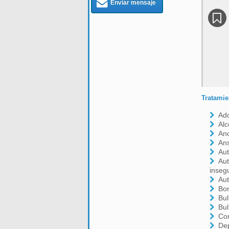
Enviar mensaje
Tratamie
Ado
Alc
An
An
Aut
Aut
inseg
Aut
Bor
Bul
Bul
Co
De