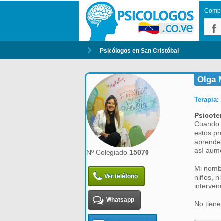
Compar
Psicólogos en San Cristóbal
Olga M
Terapia:
Psicote
Cuando l
estos pr
aprender
así aume
Nº Colegiado
15070
Mi nombr
Ver teléfono
niños, n
interven
Whatsapp
No tiene