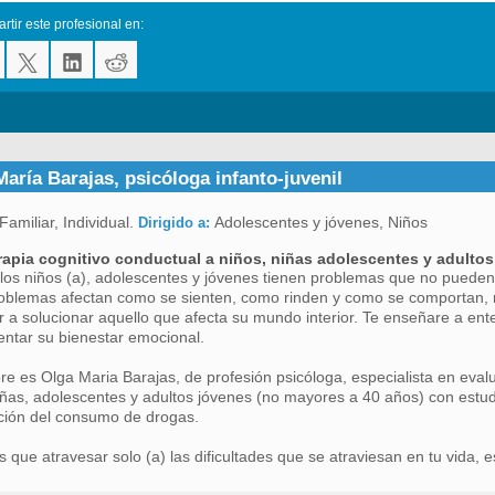
tir este profesional en:
aría Barajas, psicóloga infanto-juvenil
Familiar, Individual.
Adolescentes y jóvenes, Niños
Dirigido a:
rapia cognitivo conductual a niños, niñas adolescentes y adulto
os niños (a), adolescentes y jóvenes tienen problemas que no pueden 
oblemas afectan como se sienten, como rinden y como se comportan, 
 a solucionar aquello que afecta su mundo interior. Te enseñare a en
ntar su bienestar emocional.
e es Olga Maria Barajas, de profesión psicóloga, especialista en evalu
iñas, adolescentes y adultos jóvenes (no mayores a 40 años) con estud
ción del consumo de drogas.
s que atravesar solo (a) las dificultades que se atraviesan en tu vida,