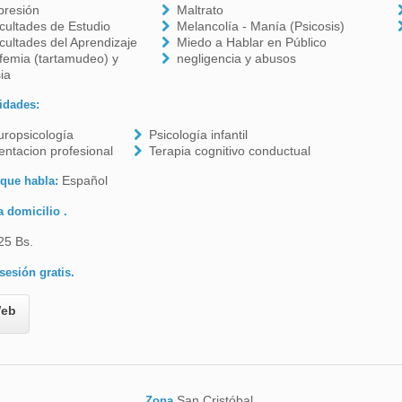
presión
Maltrato
icultades de Estudio
Melancolía - Manía (Psicosis)
icultades del Aprendizaje
Miedo a Hablar en Público
femia (tartamudeo) y
negligencia y abusos
ia
idades:
ropsicología
Psicología infantil
entacion profesional
Terapia cognitivo conductual
Español
 que habla:
a domicilio .
25 Bs.
sesión gratis.
eb
San Cristóbal
Zona