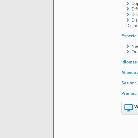
De
Dif
Dif
Dis
Disfas
Especial
Neu
Ori
Idiomas
Atiende 
Sesión:
Primera 
W