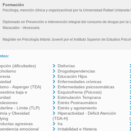
Formación
Psicóloga, mención clínica y organizaciónal por la Universidad Rafael Urdane
Diplomado en Prevención e intervención integral del consumo de drogas por la
Maracaibo - Venezuela
Magíster en Psicología Infanto Juvenil por el Instituto Superior de Estudios Psi
ntos:
pción (dificultades)
Disfonías
oholismo
Drogodependencias
orexia
Educación Hijos
siedad
Enfermedades crónicas
ismo - Asperger (TEA)
Enfermedades psicosomáticas
oestima baja e
Esquizofrenia (Psicosis)
uridad
Estimulación Temprana
olesiones
Estrés Postraumático
derline - Límite (TLP)
Estrés y agotamiento
imia y Obesidad
Hiperactividad - Déficit Atención
lying
(TDA-H)
nductas agresivas
Ira
pendencia emocional
Irritabilidad e Histeria