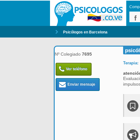
Compar
Psicólogos en Barcelona
psicó
Nº Colegiado
7695
Terapia:
Ver teléfono
atenció
Evaluaci
impulsos
Enviar mensaje