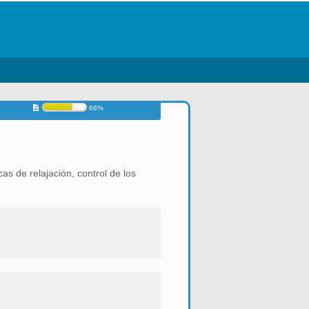
66%
as de relajación, control de los