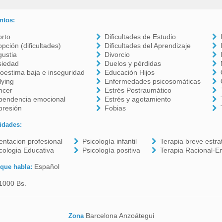
ntos:
orto
Dificultades de Estudio
pción (dificultades)
Dificultades del Aprendizaje
ustia
Divorcio
siedad
Duelos y pérdidas
oestima baja e inseguridad
Educación Hijos
lying
Enfermedades psicosomáticas
ncer
Estrés Postraumático
pendencia emocional
Estrés y agotamiento
presión
Fobias
idades:
entacion profesional
Psicología infantil
Terapia breve estra
cologia Educativa
Psicología positiva
Terapia Racional-E
Español
 que habla:
1000 Bs.
Barcelona Anzoátegui
Zona