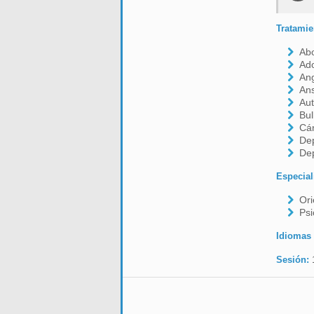
Tratamie
Ab
Ado
Ang
An
Aut
Bul
Cá
De
De
Especial
Ori
Psi
Idiomas
Sesión: