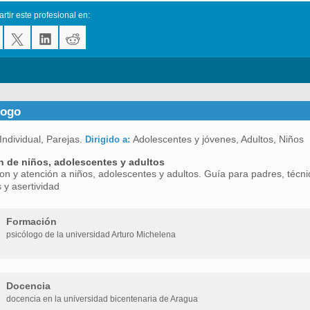
tir este profesional en:
logo
Individual, Parejas.
Adolescentes y jóvenes, Adultos, Niños
Dirigido a:
n de niños, adolescentes y adultos
on y atención a niños, adolescentes y adultos. Guía para padres, técnic
 y asertividad
Formación
psicólogo de la universidad Arturo Michelena
Docencia
docencia en la universidad bicentenaria de Aragua