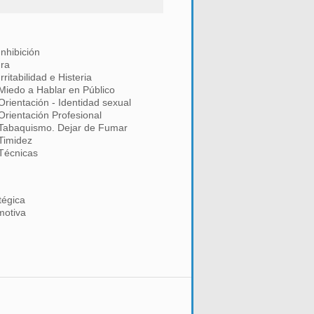
Inhibición
Ira
Irritabilidad e Histeria
Miedo a Hablar en Público
Orientación - Identidad sexual
Orientación Profesional
Tabaquismo. Dejar de Fumar
Timidez
Técnicas
tégica
motiva