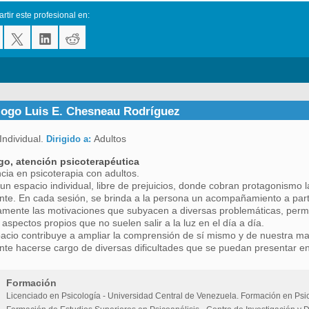
tir este profesional en:
logo Luis E. Chesneau Rodríguez
Individual.
Adultos
Dirigido a:
go, atención psicoterapéutica
cia en psicoterapia con adultos.
un espacio individual, libre de prejuicios, donde cobran protagonismo 
nte. En cada sesión, se brinda a la persona un acompañamiento a parti
mente las motivaciones que subyacen a diversas problemáticas, perm
 aspectos propios que no suelen salir a la luz en el día a día.
acio contribuye a ampliar la comprensión de sí mismo y de nuestra ma
nte hacerse cargo de diversas dificultades que se puedan presentar en 
Formación
Licenciado en Psicología - Universidad Central de Venezuela. Formación en Psic