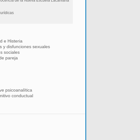
 Docencia de la Nueva Escuela Lacaniana
urídicas
ad e Histeria
 y disfunciones sexuales
s sociales
de pareja
ve psicoanalítica
nitivo conductual