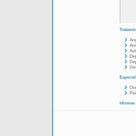
Tratamie
Ang
An
Aut
De
De
Div
Especial
Ori
Psi
Idiomas