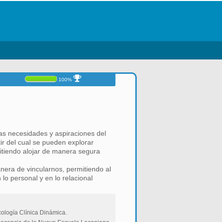
100%
las necesidades y aspiraciones del
r del cual se pueden explorar
itiendo alojar de manera segura
nera de vincularnos, permitiendo al
lo personal y en lo relacional
ología Clínica Dinámica.