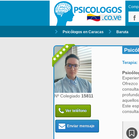
Compar
Psicólogos en Caracas
Baruta
Psicó
Terapia:
Psicólo
Experien
Ofrezco 
consulta
profunda
Nº Colegiado
15811
aquellos
Este esp
Ver teléfono
consulta
Enviar mensaje