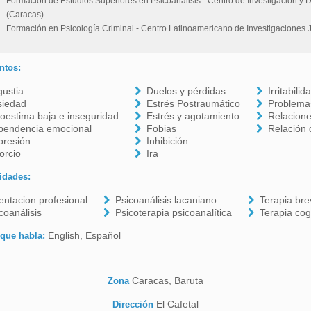
Formación de Estudios Superiores en Psicoanálisis - Centro de Investigación y
(Caracas).
Formación en Psicología Criminal - Centro Latinoamericano de Investigaciones J
ntos:
ustia
Duelos y pérdidas
Irritabilid
siedad
Estrés Postraumático
Problemas
oestima baja e inseguridad
Estrés y agotamiento
Relacione
pendencia emocional
Fobias
Relación 
presión
Inhibición
orcio
Ira
idades:
entacion profesional
Psicoanálisis lacaniano
Terapia bre
coanálisis
Psicoterapia psicoanalítica
Terapia cog
English, Español
 que habla:
Caracas, Baruta
Zona
El Cafetal
Dirección