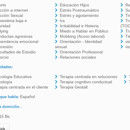
orto
Educación Hijos
Re
cción a internet
Estrés Postraumático
Su
cción Sexual
Estrés y agotamiento
Ti
oestima baja e
Ira
Tr
uridad
Irritabilidad e Histeria
(TOC
lying
Miedo a Hablar en Público
Tr
nductas agresivas
Mobbing (Acoso laboral)
Té
pendencia emocional
Orientación - Identidad
vi
presión
sexual
vi
icultades de Estudio
Orientación Profesional
orcio
Relaciones sociales
idades:
cologia Educativa
Terapia centrada en soluciones
xología
Terapia cognitivo conductual
apia centrada en el cliente
Terapia Gestalt
Español
 que habla:
a domicilio .
15 Bs.
eb