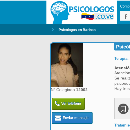
Compar
Psicólogos en Barinas
Psicó
Terapia:
Atenció
Atención
Se reali
psicoedu
Hay tres
Nº Colegiado
12002
Ver teléfono
Enviar mensaje
Tratamie