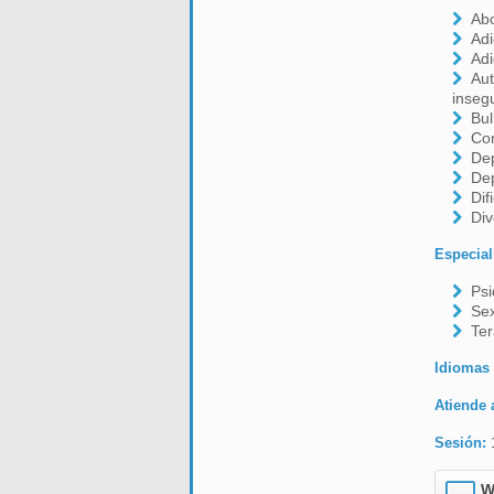
Ab
Adi
Adi
Aut
inseg
Bul
Co
De
De
Dif
Div
Especial
Psi
Se
Ter
Idiomas
Atiende 
Sesión:
W