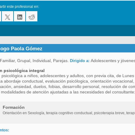
tir este profesional en:
logo Paola Gómez
Familiar, Grupal, Individual, Parejas.
Adolescentes y jóvenes
Dirigido a:
n psicológica integral
 psicológica a niños, adolescentes y adultos, con previa cita, de Lune
za abordaje conductual, evaluación psicólogica, orientación vocacional,
ación, ansiedad, duelos, fobias, desarrollo personal, resolución de conf
 modalidades de atención ajustadas a las necesidades del consultante: 
Formación
Orientación en Sexología, terapia cognitivo conductual, psicoterapia breve, tera
ntos: