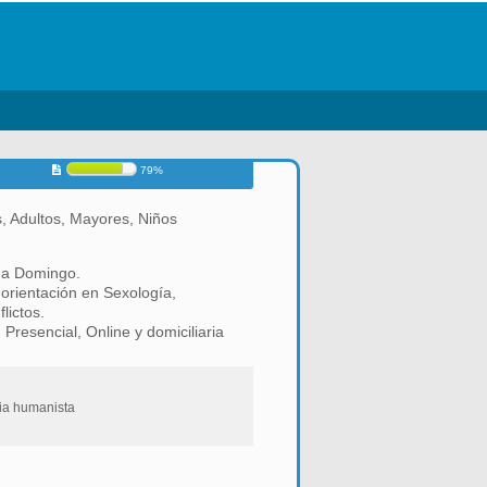
79%
, Adultos, Mayores, Niños
s a Domingo.
 orientación en Sexología,
lictos.
Presencial, Online y domiciliaria
pia humanista