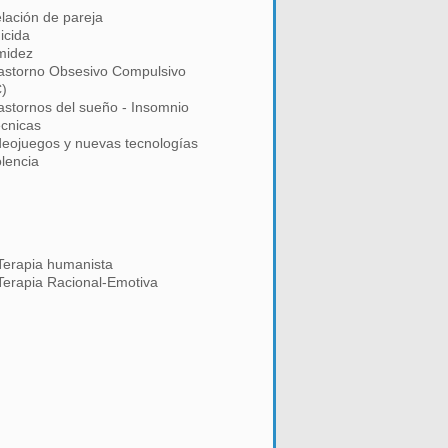
lación de pareja
icida
midez
astorno Obsesivo Compulsivo
)
astornos del sueño - Insomnio
cnicas
deojuegos y nuevas tecnologías
olencia
Terapia humanista
Terapia Racional-Emotiva