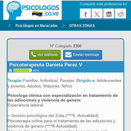
Compartir este profesional en:
Psicólogos en Maracaibo
OTRAS ZONAS
Nº Colegiado
2300
Ver teléfono
Enviar mensaje
Psicoterapeuta Daniela Perez V
86%
Familiar, Individual, Parejas.
Adolescentes
Terapia:
Dirigido a:
y jóvenes, Adultos, Mayores, Niños
Psicologa clinica con especializacón en tratamiento de
las adicciones y violencia de genero
Experiencia laboral:
= Servicio psicológico del Zulia (****5 -Actualidad)
Psicoterapia online para el tratamiento de las adicciones y
violencia de genero (****8-Actualidad)