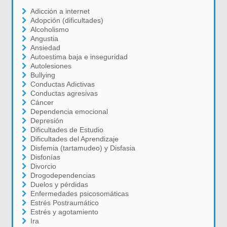
Adicción a internet
Adopción (dificultades)
Alcoholismo
Angustia
Ansiedad
Autoestima baja e inseguridad
Autolesiones
Bullying
Conductas Adictivas
Conductas agresivas
Cáncer
Dependencia emocional
Depresión
Dificultades de Estudio
Dificultades del Aprendizaje
Disfemia (tartamudeo) y Disfasia
Disfonías
Divorcio
Drogodependencias
Duelos y pérdidas
Enfermedades psicosomáticas
Estrés Postraumático
Estrés y agotamiento
Ira