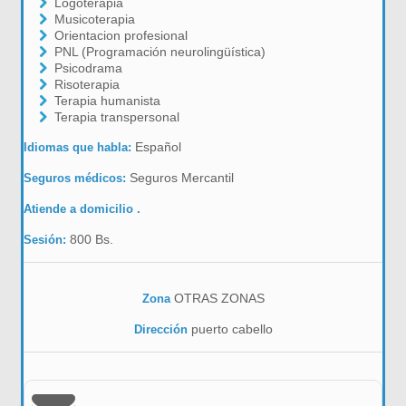
Logoterapia
Musicoterapia
Orientacion profesional
PNL (Programación neurolingüística)
Psicodrama
Risoterapia
Terapia humanista
Terapia transpersonal
Español
Idiomas que habla:
Seguros Mercantil
Seguros médicos:
Atiende a domicilio .
800 Bs.
Sesión:
OTRAS ZONAS
Zona
puerto cabello
Dirección