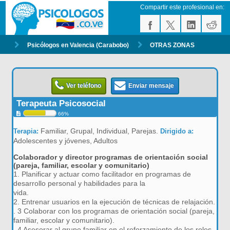
Compartir este profesional en:
Psicólogos en Valencia (Carabobo)
OTRAS ZONAS
Ver teléfono
Enviar mensaje
Terapeuta Psicosocial
66%
Familiar, Grupal, Individual, Parejas.
Terapia:
Dirigido a:
Adolescentes y jóvenes, Adultos
Colaborador y director programas de orientación social
(pareja, familiar, escolar y comunitario)
1. Planificar y actuar como facilitador en programas de
desarrollo personal y habilidades para la
vida.
2. Entrenar usuarios en la ejecución de técnicas de relajación.
. 3 Colaborar con los programas de orientación social (pareja,
familiar, escolar y comunitario).
. 4 Asesorar al grupo familiar en el reforzamiento de los roles