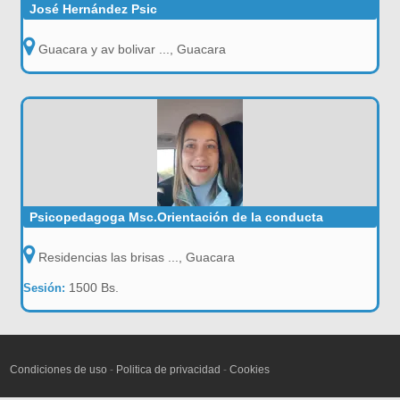
José Hernández Psic
Guacara y av bolivar ..., Guacara
Psicopedagoga Msc.Orientación de la conducta
Residencias las brisas ..., Guacara
1500 Bs.
Sesión:
Condiciones de uso
-
Politica de privacidad
-
Cookies