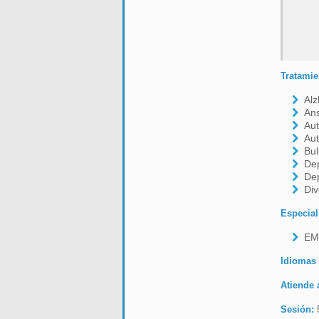
Tratamie
Al
An
Aut
Aut
Bul
De
De
Div
Especial
EM
Idiomas
Atiende 
Sesión: