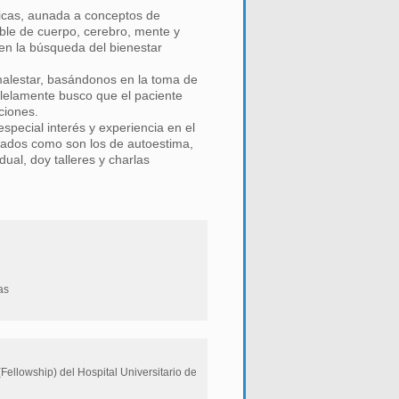
gicas, aunada a conceptos de
ible de cuerpo, cerebro, mente y
 en la búsqueda del bienestar
malestar, basándonos en la toma de
lelamente busco que el paciente
ciones.
pecial interés y experiencia en el
ciados como son los de autoestima,
dual, doy talleres y charlas
as
ellowship) del Hospital Universitario de