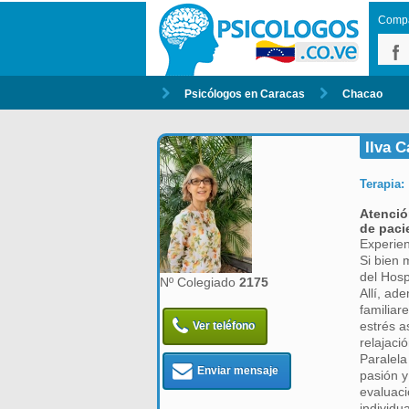
Compar
Psicólogos en Caracas
Chacao
Ilva 
Terapia:
Atenció
de paci
Experien
Si bien 
del Hosp
Nº Colegiado
2175
Allí, ad
familiar
estrés a
Ver teléfono
relajaci
Paralel
Enviar mensaje
pasión y
evaluaci
individu