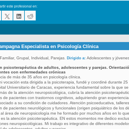
tir este profesional en:
Campagna Especialista en Psicología Clínica
Familiar, Grupal, Individual, Parejas.
Adolescentes y jóvenes
Dirigido a:
n psicoterapéutica de adultos, adolescentes y parejas. Orientaci
entes con enfermedades crónicas
cia de más de 35 años en psicología clínica.
mi vocación esta dirigida a la psicoterapia, fundé y coordiné durante 2
ital Universitario de Caracas, experiencia fundamental sobre la que se
emás de la atención neuropsicológica, cubría la atención psicoterapéutic
es de pacientes con trastornos cognitivos, adquiriendo gran experienci
sociado a su condición de cuidadores. Atención psicoeducativa, tallere
ón de pacientes neurológicos y funcionales (origen psiquiátrico de los déf
a al área de neuropsicología me he formado por muchos años en lo q
 es la atención psicoterapéutica. EN estos momentos me dedico exclus
ones neuropsicológicas. Mi trabajo es integrativo de diferentes modelos 
al de adolescentes, adultos y parejas.