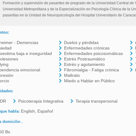
Formación y supervisión de pasantes de pregrado de la Universidad Central de 
Universidad Metropolitana y de la Especialización en Psicología Clínica de la U
pasantías en la Unidad de Neuropsicología del Hospital Universitario de Caraca
ntos:
zheimer - Demencias
Duelos y pérdidas
siedad
Enfermedades crónicas
oestima baja e inseguridad
Enfermedades psicosomáticas
olesiones
Estrés Postraumático
lying
Estrés y agotamiento
pendencia emocional
Fibromialgia - Fatiga crónica
presión
Maltrato
orcio
Miedo a Hablar en Público
idades:
DR
Psicoterapia Integrativa
Terapia transpersonal
English, Español
 que habla:
a domicilio .
50 Bs.