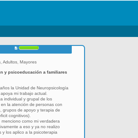
, Adultos, Mayores
ón y psicoeducación a familiares
5 años la Unidad de Neuropsicología
 apoya mi trabajo actual.
a individual y grupal de los
a en la atención de personas con
s, grupos de apoyo y terapia de
icit cognitivos).
ue menciono como mi verdadera
ivamente a eso y ya no realizo
y los aplico a la psicoterapia