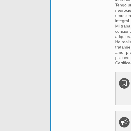
Tengo un
neurocie
emocione
integral.
Mi traba
concienc
adquiera
He reali
tratamie
amor pro
psicoedu
Certific