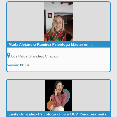
María Alejandra Ramírez Psicóloga Máster en ...
Los Palos Grandes, Chacao
80 Bs.
Sesión:
Emily González- Psicólogo clínico UCV, Psicoterapeuta