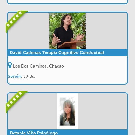
David Cadenas Terapia Cognitivo Conductual
Los Dos Caminos, Chacao
30 Bs.
Sesión:
Betania Viña Psicólogo