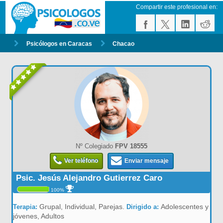
Compartir este profesional en:
Psicólogos en Caracas
Chacao
Nº Colegiado
FPV 18555
Ver teléfono
Enviar mensaje
Psic. Jesús Alejandro Gutierrez Caro
100%
Grupal, Individual, Parejas.
Adolescentes y
Terapia:
Dirigido a:
jóvenes, Adultos