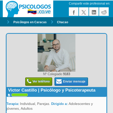
Compartir este profesional en:
Psicólogos en Caracas
Chacao
Nº Colegiado
9183
Ver teléfono
Enviar mensaje
Victor Castillo | Psicólogo y Psicoterapeuta
Individual, Parejas.
Adolescentes y
Terapia:
Dirigido a:
jóvenes, Adultos