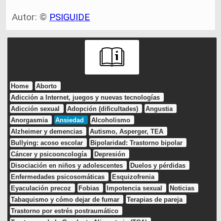
Autor: ©
PSIGUIDE
Home
Aborto
Adicción a Internet, juegos y nuevas tecnologías
Adicción sexual
Adopción (dificultades)
Angustia
Anorgasmia
Ansiedad
Alcoholismo
Alzheimer y demencias
Autismo, Asperger, TEA
Bullying: acoso escolar
Bipolaridad: Trastorno bipolar
Cáncer y psicooncología
Depresión
Disociación en niños y adolescentes
Duelos y pérdidas
Enfermedades psicosomáticas
Esquizofrenia
Eyaculación precoz
Fobias
Impotencia sexual
Noticias
Tabaquismo y cómo dejar de fumar
Terapias de pareja
Trastorno por estrés postraumático